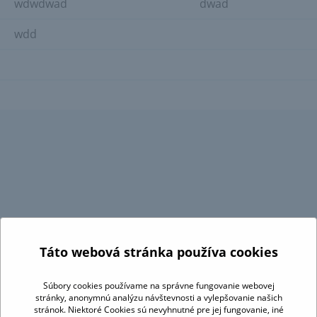
wdwdwad
dwad
wdd
↑
Táto webová stránka používa cookies
Súbory cookies používame na správne fungovanie webovej
Platinový partner:
stránky, anonymnú analýzu návštevnosti a vylepšovanie našich
stránok. Niektoré Cookies sú nevyhnutné pre jej fungovanie, iné
Získaná dotácia od: