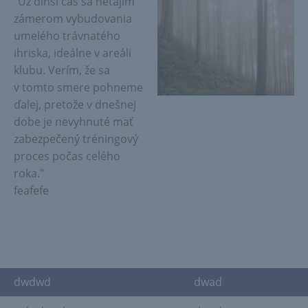
"Už dlhší čas sa netajím
zámerom vybudovania
umelého trávnatého
ihriska, ideálne v areáli
klubu. Verím, že sa
v tomto smere pohneme
ďalej, pretože v dnešnej
dobe je nevyhnuté mať
zabezpečený tréningový
proces počas celého
roka."
feafefe
dwdwd
dwad