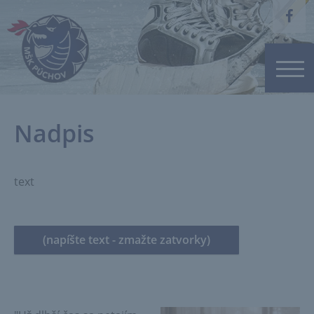
Nadpis
text
(napíšte text - zmažte zatvorky)