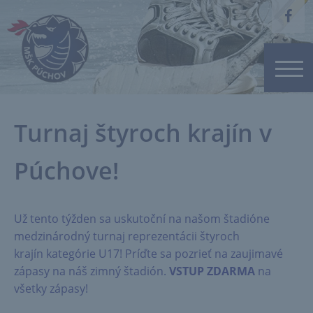
Turnaj štyroch krajín v
Púchove!
Už tento týžden sa uskutoční na našom štadióne
medzinárodný turnaj reprezentácii štyroch
krajín kategórie U17! Príďte sa pozrieť na zaujimavé
zápasy na náš zimný štadión.
VSTUP ZDARMA
na
všetky zápasy!