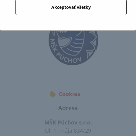
Akceptovať všetky
Cookies
Adresa
MŠK Púchov s.r.o.
Ul. 1. mája 834/29