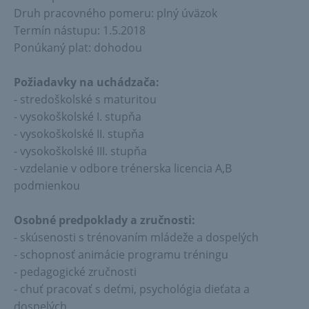
Druh pracovného pomeru: plný úväzok
Termín nástupu: 1.5.2018
Ponúkaný plat: dohodou
Požiadavky na uchádzača:
- stredoškolské s maturitou
- vysokoškolské I. stupňa
- vysokoškolské II. stupňa
- vysokoškolské III. stupňa
- vzdelanie v odbore trénerska licencia A,B
podmienkou
Osobné predpoklady a zručnosti:
- skúsenosti s trénovaním mládeže a dospelých
- schopnosť animácie programu tréningu
- pedagogické zručnosti
- chuť pracovať s deťmi, psychológia dieťata a
dospelých