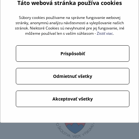
Táto webová stránka používa cookies
Súbory cookies používame na správne fungovanie webovej
stránky, anonymnú analýzu návštevnosti a vylepšovanie našich
↑
stránok. Niektoré Cookies sú nevyhnutné pre jej fungovanie, iné
môžeme používať len s vaším súhlasom -
Zistiť viac
.
Prispôsobiť
Platinový partner:
Získaná dotácia od:
Odmietnuť všetky
Akceptovať všetky