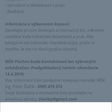
- vytrvalosť a dôslednosť v práci
- flexibilný
Informácie o výberovom konaní:
Zasielajte prosím životopis a motivačný list, v ktorom
uvediete Vaše trénerské skúsenosti a prax. Aké
kategórie ste trénovali, charakterizujte, prečo si
myslíte, že ste na danú pozíciu vhodný.
MŠK Púchov bude kontaktovať len vybraných
uchádzačov. Predpokladaný termín ukončenia
14.4.2018;
Viac informácii Vám poskytne hokejový manažér MŠK:
Ing. Peter Žiačik -
0905 475 374
Svoje životopisy a motivačné listy posielajte na
emailovú adresu:
ziacikp@gmail.com